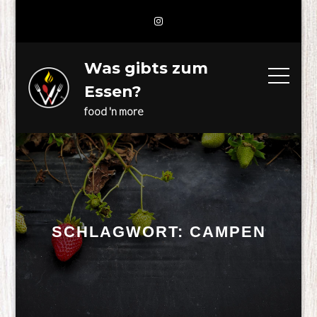
Skip
to
content
Was gibts zum
Essen?
food 'n more
SCHLAGWORT:
CAMPEN