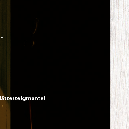
en
lätterteigmantel
18