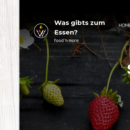
Skip
to
content
Was gibts zum
HOM
Essen?
food 'n more