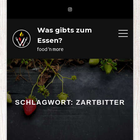
Skip
to
content
Was gibts zum
Essen?
food 'n more
SCHLAGWORT:
ZARTBITTER