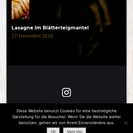
Lasagne Im Blätterteigmantel
27. November 2018
Diese Website benutzt Cookies für eine bestmögliche
Copyright © 2026
Was gibts zum Essen?
-Impressum-
Darstellung für die Besucher. Wenn Sie die Website weiter
All Rights Reserved
benutzen, gehen wir von Ihrem Einverständnis aus.
Stay Tasty |
Impressum / Datenschutz
OK
Mehr Info