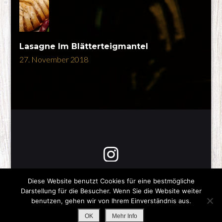
Lasagne Im Blätterteigmantel
27. November 2018
Diese Website benutzt Cookies für eine bestmögliche
Darstellung für die Besucher. Wenn Sie die Website weiter
Copyright © 2026
Was gibts zum Essen?
-Impressum-
benutzen, gehen wir von Ihrem Einverständnis aus.
All Rights Reserved
Stay Tasty |
Impressum / Datenschutz
OK
Mehr Info