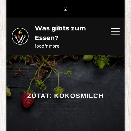
Skip
to
content
Was gibts zum
Essen?
food 'n more
ZUTAT:
KOKOSMILCH