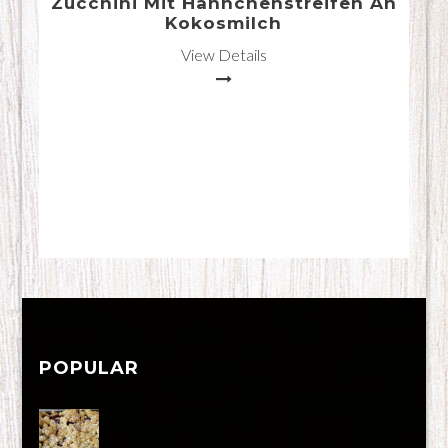
Zucchini Mit Hähnchenstreifen An
Kokosmilch
View Details
POPULAR