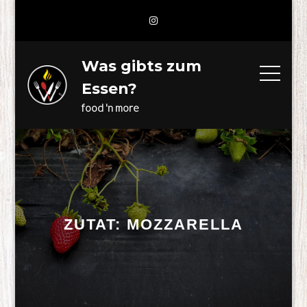
Skip
to
content
Was gibts zum
Essen?
food 'n more
ZUTAT:
MOZZARELLA