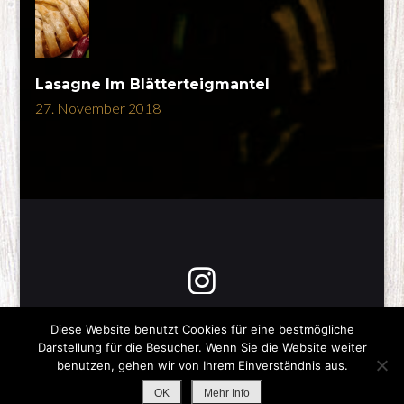
Lasagne Im Blätterteigmantel
27. November 2018
Diese Website benutzt Cookies für eine bestmögliche
Darstellung für die Besucher. Wenn Sie die Website weiter
Copyright © 2026
Was gibts zum Essen?
-Impressum-
benutzen, gehen wir von Ihrem Einverständnis aus.
All Rights Reserved
Stay Tasty |
Impressum / Datenschutz
OK
Mehr Info