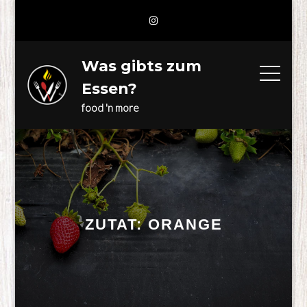
Skip
to
content
Was gibts zum
Essen?
food 'n more
ZUTAT:
ORANGE