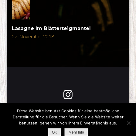
Lasagne Im Blätterteigmantel
27. November 2018
Diese Website benutzt Cookies für eine bestmögliche
Darstellung für die Besucher. Wenn Sie die Website weiter
Copyright © 2026
Was gibts zum Essen?
-Impressum-
benutzen, gehen wir von Ihrem Einverständnis aus.
All Rights Reserved
Stay Tasty |
Impressum / Datenschutz
OK
Mehr Info