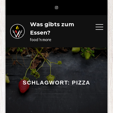
Skip
to
content
Was gibts zum
Essen?
food 'n more
SCHLAGWORT:
PIZZA