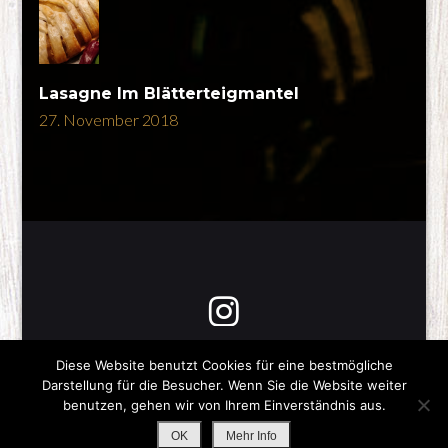
Lasagne Im Blätterteigmantel
27. November 2018
Diese Website benutzt Cookies für eine bestmögliche
Darstellung für die Besucher. Wenn Sie die Website weiter
Copyright © 2026
Was gibts zum Essen?
-Impressum-
benutzen, gehen wir von Ihrem Einverständnis aus.
All Rights Reserved
Stay Tasty |
Impressum / Datenschutz
OK
Mehr Info