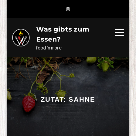
Skip
to
content
Was gibts zum
Essen?
food 'n more
ZUTAT:
SAHNE